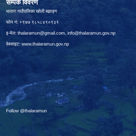
सम्पर्क विवरण
थलारा गाउँपालिका खोली बझाङ्ग
फोन नं: +९७७ ९८५८४९०९३९
इ-मेल:
thalaramun@gmail.com
,
info@thalaramun.gov.np
वेबसाइट:
www.thalaramun.gov.np
Follow @thalaramun