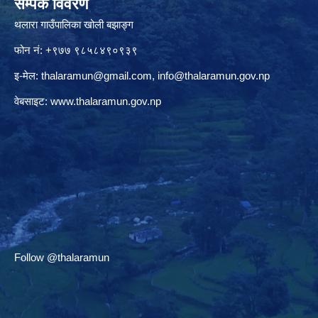
सम्पर्क विवरण
थलारा गाउँपालिका खोली बझाङ्ग
फोन नं: +९७७ ९८५८४९०९३९
इ-मेल:
thalaramun@gmail.com
,
info@thalaramun.gov.np
वेबसाइट:
www.thalaramun.gov.np
Follow @thalaramun